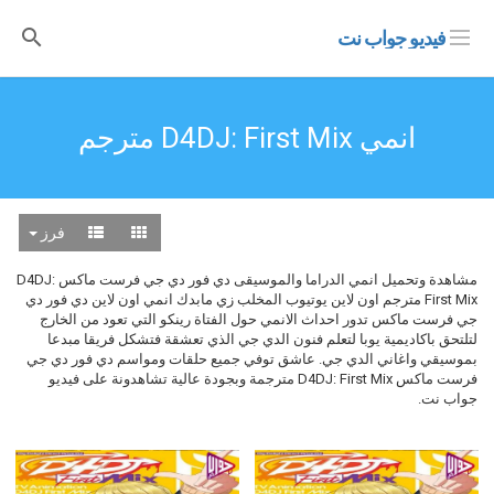
فيديو جواب نت
انمي D4DJ: First Mix مترجم
فرز
مشاهدة وتحميل انمي الدراما والموسيقى دي فور دي جي فرست ماكس D4DJ:
First Mix مترجم اون لاين يوتيوب المخلب زي مابدك انمي اون لاين دي فور دي
جي فرست ماكس تدور احداث الانمي حول الفتاة رينكو التي تعود من الخارج
لتلتحق باكاديمية يوبا لتعلم فنون الدي جي الذي تعشقة فتشكل فريقا مبدعا
بموسيقي واغاني الدي جي. عاشق توفي جميع حلقات ومواسم دي فور دي جي
فرست ماكس D4DJ: First Mix مترجمة وبجودة عالية تشاهدونة على فيديو
جواب نت.