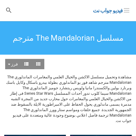
فيديو جواب نت
مسلسل The Mandalorian مترجم
فرز
مشاهدة وتحميل مسلسل الاكشن والخيال العلمي والمغامرات الماندلوري The
Mandalorian مترجم شاهد فور يو الماندلوري بطولة بيدرو باسكال وكايل باسك
وبرنارد بولين والكسندرا مانيا ولويس ريتشارد جوميز الماندلوري The
Mandalorian سيما كلوب تدور أحداث المسلسل Series Star Wars فى إطار
من الاكشن والخيال العلمي والمغامرات حول محارب جديد من المجرة الشبه
مدمرة يسمى ماندلوري يحول الحفاظ على الامبراطورية الايلة بالسقوط ضد
الجمهورية الجديدة. جميع حلقات ومواسم ستار وورز الماندلوري The
Mandalorian ترجمة فاصل اعلاني بوضوح وجودة عالية ومتعددة على فيديو
جواب نت.