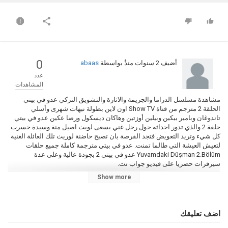
0
أضيف
2 سنوات منذُ
بواسطة
abaas
عدد
المشاهدات
مشاهدة مسلسل الدراما والجريمة والاثارة والتشويق التركي عدو في بيتي
الحلقة 2 مترجم من قناة Show TV اون لاين بطولة نبهات شهرى وأسلي
تاندوغان وبامير بيكين وبيلين أوزتين وهاكان ديسكول ورضا عكين عدو في بيتي
حلقة 2 والذي تدور احداثه حول رجل غني يسعى لويث اصيل منة وسيدة خسرت
كل شيء وتريد التعويض فتجد الفرصة بان تصبح حاضنة لوريث تلك العائلة الغنية
لتعيش العيشة التي طالما تمنت. عدو في بيتي مترجمة كاملة جميع حلقات
Yuvamdaki Düşman 2.Bölüm عدو في بيتي 2 بجودة عالية وعلى عدة
سيرفرات حصريا على فيديو جواب نت.
Show more
التصنيف
مسلسل عدو في بيتي مترجم
الكلمات الدلالية
اضف تعليقك
عدو في بيتي
,
عدو في بيتي 2
,
مسلسل عدو في بيتي
,
عدو في بيتي الحلقة 2
,
عدو في بيتي قناة Show TV
,
عدو في بيتي حلقة 2 مترجم
,
مسلسل عدو في