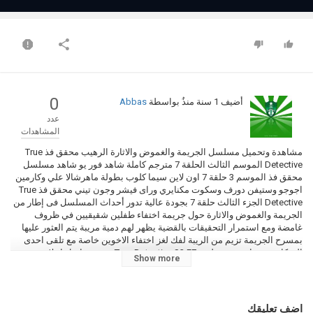
0
أضيف
1 سنة منذُ
بواسطة
Abbas
عدد
المشاهدات
مشاهدة وتحميل مسلسل الجريمة والغموض والاثارة الرهيب محقق فذ True
Detective الموسم الثالث الحلقة 7 مترجم كاملة شاهد فور يو شاهد مسلسل
محقق فذ الموسم 3 حلقة 7 اون لاين سيما كلوب بطولة ماهرشالا علي وكارمين
اجوجو وستيفن دورف وسكوت مكنايري وراى فيشر وجون تيني محقق فذ True
Detective الجزء الثالث حلقة 7 بجودة عالية تدور أحداث المسلسل فى إطار من
الجريمة والغموض والاثارة حول جريمة اختفاء طفلين شقيقيين في ظروف
غامضة ومع استمرار التحقيقات بالقضية يظهر لهم دمية مريبة يتم العثور عليها
بمسرح الجريمة تزيم من الريبة لفك لغز اختفاء الاخوين خاصة مع تلقى احدى
السكان تهديدا من مجهوليين.True Detective S3 E7 ترجمة فاصل اعلاني بوضوح
Show more
وجودة عالية ومتعددة على فيديو جواب نت.
التصنيف
اضف تعليقك