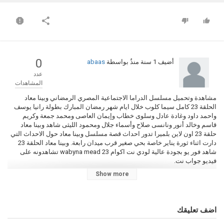
0
أضيف
1 سنة منذُ
بواسطة
abaas
عدد
المشاهدات
مشاهدة وتحميل مسلسل الدراما الاجتماعية المصري الرمضاني وبينا معاد
الحلقة 23 كامل سيما كلوب خلال ايام شهر رمضان المبارك بطولة رانيا يوسف
واحمد داود وغادة عادل وسلوى خطاب وإيمان العاصى ومحمد جمعة وكريم
قاسم وخالد أنور ونانسى صلاح وأسماء جلال ومحمود الليثى شاهد وبينا معاد
حلقة 23 اون لاين بلميرا تدور احداث قصة مسلسل وبينا معاد حول الاحداث التي
دارت اثناء ثورة يناير خاصة بحي صغير قرب ميدان رابعة. وبينا معاد الحلقة 23
شاهد فور يو بجودة عالية لودي نت اكوام wabyna mead 23 تشاهدونه على
فيديو جواب نت.
Show more
التصنيف
مسلسل وبينا معاد اون لاين
الكلمات الدلالية
اضف تعليقك
مسلسل وبينا معاد الحلقة 23 جواب نت
,
مسلسل وبينا معاد الحلقة 23
,
مسلسل وبينا معاد حلقة 23
,
وبينا معاد الحلقة 23
,
مسلسل وبينا معاد اون لاين
,