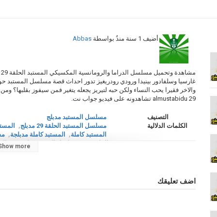
أضيف
1 سنة منذُ
بواسطة
Abbas
غارسيا وسلفادور بينيدا ورودي رودريغيز تدور احداث قصة مسلسل المستبد حو
almustabidu 29 تشاهدونه على فيديو جواب نت.
التصنيف
مسلسل المستبد مدبلج
الكلمات الدلالية
مسلسل المستبد الحلقة 29 مدبلج
,
المستبد
المستبد كاملة
,
المستبد كاملة مدبلجة
,
مس
الحلقة 29
,
مسلسل المستبد حلقة 29
,
الم
Show more
المستبد الحلقة 29 مدبلج
,
مسلسل المستب
لاين
,
almustabidu
,
المستبد
اضف تعليقك