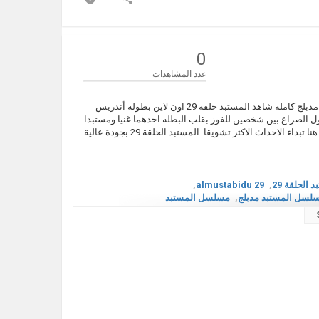
0
عدد المشاهدات
مشاهدة وتحميل مسلسل الدراما والرومانسية المكسيكي المستبد الحلقة 29 مدبلج كاملة شاهد المستبد حلقة 29 اون لاين بطولة أندريس
ل الصراع بين شخصين للفوز بقلب البطله احدهما غنيا ومستبدا
والاخر فقيرا يحب النساء ولكن حبه لتيريز يجعله يتغير فمن سيفوز بقلبها؟ ومن هنا تبداء الاحداث الاكثر تشويقا. المستبد الحلقة 29 بجودة عالية
 الحلقة 29
,
almustabidu 29
,
لسل المستبد مدبلج
,
مسلسل المستبد
ستبد مدبلج
,
المستبد حلقة 29 مدبلج
,
د
,
مسلسل المستبد مدبلج كاملة اون